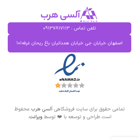
فولیکول‌ها
آرام‌بخش و ضداسپاسم برای کاهش
استرس و تنش
ضدالتهاب قوی برای پوست ملتهب
تلفن تماس : 09137817113
و جوش‌ها
تقویت مو و کاهش ریزش با تغذیه
اصفهان خیابان جی خیابان همدانیان باغ ریحان غرفه۱۰۱
ریشه
تمامی حقوق برای سایت فروشگاهی
آلسی هرب
محفوظ
است.طراحی و توسعه با ❤️ توسط
ویرانت
.