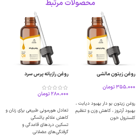
محصولات مرتبط
روغن زیتون مالشی
روغن رازیانه پرس سرد
ر
تومان
تومان
انتخاب گزینه ها
روغن زیتون بو دار بهبود دیابت ،
ب
انتخاب گزینه ها
تعادل هورمونی طبیعی برای زنان و
بهبود آرتروز ، کاهش وزن و تنظیم
ا
کاهش علائم یائسگی
کلسترول خون
خ
تسکین دردهای قاعدگی و
ر
گرفتگی‌های عضلانی
مهار رشد موهای زائد و نازک کردن