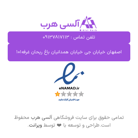
ماساژ بدن
کمک به ایجاد احساس آرامش در
عضلات و مفاصل
تلفن تماس : 09137817113
اصفهان خیابان جی خیابان همدانیان باغ ریحان غرفه۱۰۱
تمامی حقوق برای سایت فروشگاهی
آلسی هرب
محفوظ
است.طراحی و توسعه با ❤️ توسط
ویرانت
.