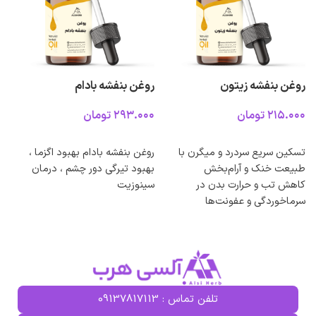
روغن بنفشه زیتون
روغن بنفشه بادام
ر
تومان
تومان
انتخاب گزینه ها
انتخاب گزینه ها
تسکین سریع سردرد و میگرن با
روغن بنفشه بادام بهبود اگزما ،
ا
طبیعت خنک و آرام‌بخش
بهبود تیرگی دور چشم ، درمان
پ
کاهش تب و حرارت بدن در
سینوزیت
ک
سرماخوردگی و عفونت‌ها
پ
آرام‌بخش عضلانی و رفع خستگی و
م
دردهای مفصلی
س
نرم‌کننده و آبرسان پوست خشک و
ک
حساس
د
تقویت مو و کاهش خشکی پوست
م
تلفن تماس : 09137817113
سر
ا
ضدالتهاب طبیعی برای پوست‌های
ر