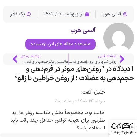
آلسی هرب
اردیبهشت 30, 1405
یک نظر
آلسی هرب
مشاهده مقاله های این نویسنده
نوشته قبلی
نوشته بعدی
روغن فندق برای ابرو: راهنمای کامل تقویت و پرپشتی طبیعی
هلکسیر؛ راهکار طبیعی برای کاهش گرفتگی عضلات و درد مفاصل
1 دیدگاه در “
روغن‌های موثر در فرم‌دهی و
حجم‌دهی به عضلات ؛ از روغن خراطین تا زالو
”
خلیل
گفت:
خرداد ۲۴, ۱۴۰۵ در ۵:۵۰ ب٫ظ
جالب بود، مخصوصاً بخش مقایسه روغن‌ها. به
نظرتون برای نتیجه گرفتن حداقل چند وقت باید
استفاده بشه؟
ه اصلی
فروشگاه
سبد خرید
پشتیبانی