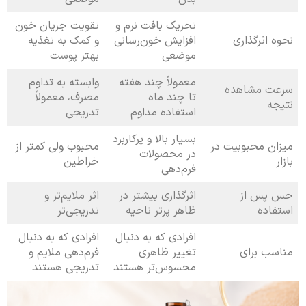
تحریک بافت نرم و
تقویت جریان خون
نحوه اثرگذاری
افزایش خون‌رسانی
و کمک به تغذیه
موضعی
بهتر پوست
معمولاً چند هفته
وابسته به تداوم
سرعت مشاهده
تا چند ماه
مصرف، معمولاً
نتیجه
استفاده مداوم
تدریجی
بسیار بالا و پرکاربرد
میزان محبوبیت در
محبوب ولی کمتر از
در محصولات
بازار
خراطین
فرم‌دهی
حس پس از
اثرگذاری بیشتر در
اثر ملایم‌تر و
استفاده
ظاهر پرتر ناحیه
تدریجی‌تر
افرادی که به دنبال
افرادی که به دنبال
مناسب برای
تغییر ظاهری
فرم‌دهی ملایم و
محسوس‌تر هستند
تدریجی هستند